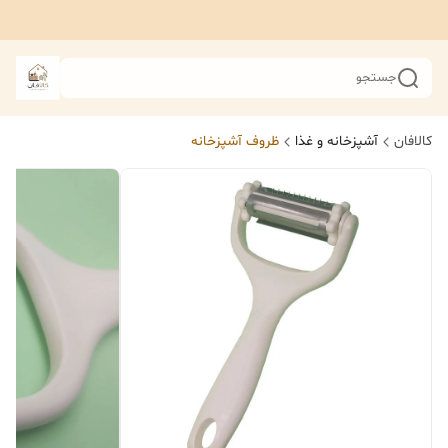
جستجو
کالافان
آشپزخانه و غذا
ظروف آشپزخانه