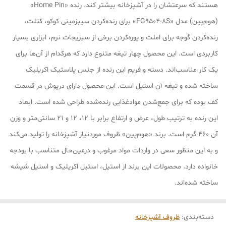
هستند که سرعتشان را در آشپزخانه بیشتر کند. رنده «Home Pin»
(هوم‌پین) مدل «FG9504-8S» برای رنده‌کردن سیب‎زمینی کوکو، کتلت،
رنده‌کردن گوجه برای املت و پوره‌کردن برخی از سبزیجات نرم، ابزاری بسیار
کاربردی است. این محصول چهار تیغه متنوع دارد که هرکدام از آن‌ها برای
یک کار مناسب‌اند. دسته و فریم این رنده از جنس پلاستیک اکریلیک
ساخته شده و تیغه آن استیل است. این محصول دارای درپوش در قسمت
کف بوده که برای جمع‌شدن موادغذایی رنده‌شده طراحی شده است. ابعاد
این رنده به ترتیب طول، عرض و ارتفاع برابر با 12، 12 و 21 سانتی‌متر و وزن
آن 460 گرم است. برند «هوم‌پین» ظروف موردنیاز آشپزخانه را تولید می‌کند
و به این منظور سعی در واردات مواد مرغوب و درعین‌حال متناسب با بودجه
خانواده دارد. محصولات این برند از استیل، استیل اکریلیک و استیل شیشه
ساخته شده‌اند.
دسته‌بندی
:
ظروف آشپزخانه