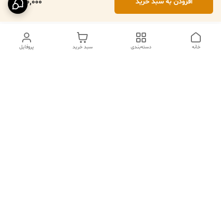
920,000
افزودن به سبد خرید
خانه
دسته‌بندی
سبد خرید
پروفایل
دسترسی سریع
تماس با ما
فروشگاه
درباره ما
قوانین مرجوعی
سیاست حریم خصوصی
قوانین و مقررات
شکایات