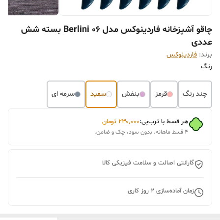
چاقو آشپزخانه فاردینوکس مدل Berlini 06 بسته شش
عددی
برند:
فاردینوکس
رنگ
چند رنگ
قرمز
بنفش
سفید
سرمه ای
هر قسط با ترب‌پی:
۲۳۰٬۰۰۰
تومان
۴ قسط ماهانه. بدون سود، چک و ضامن.
گارانتی اصالت و سلامت فیزیکی کالا
زمان آماده‌سازی
2
روز کاری