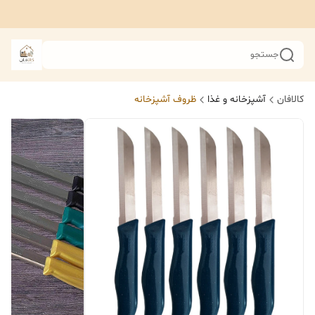
جستجو
کالافان
آشپزخانه و غذا
ظروف آشپزخانه