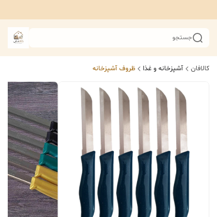
جستجو
کالافان
آشپزخانه و غذا
ظروف آشپزخانه