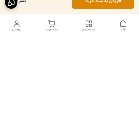
920,000
افزودن به سبد خرید
خانه
دسته‌بندی
سبد خرید
پروفایل
دسترسی سریع
تماس با ما
فروشگاه
درباره ما
قوانین مرجوعی
سیاست حریم خصوصی
قوانین و مقررات
شکایات