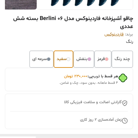
چاقو آشپزخانه فاردینوکس مدل Berlini 06 بسته شش
عددی
برند:
فاردینوکس
رنگ
چند رنگ
قرمز
بنفش
سفید
سرمه ای
هر قسط با ترب‌پی:
۲۳۰٬۰۰۰
تومان
۴ قسط ماهانه. بدون سود، چک و ضامن.
گارانتی اصالت و سلامت فیزیکی کالا
زمان آماده‌سازی
2
روز کاری