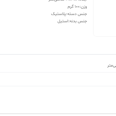
وزن
:
100 گرم
جنس دسته
:
پلاستیک
جنس بدنه
:
استیل