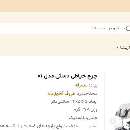
جستجو در محصولات
روشگاه
چرخ خیاطی دستی مدل 01
برند:
متفرقه
دسته‌بندی
:
ظروف آشپزخانه
ابعاد
:
22x5x15 سانتی‌متر
وزن
:
277 گرم
جنس
:
پلاستیک
سایر
دوخت انواع پارچه های ضخیم و نازک به همر