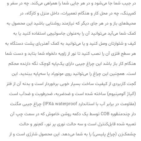
در جیب شما جا می‌شود و در هر جایی شما را همراهی می‌کند. چه در سفر و
کمپینگ، چه در محل کار و هنگام تعمیرات، داخل منزل و کارگاه، در
محیط‌های باز و در هر جای دیگر که نیازمند روشنایی باشید این محصول به
کمک شما می‌آید می‌توانید آن را به‌عنوان جاسوئیچی استفاده کنید یا به
کیف و شلوارتان وصل کنید و یا می‌توانید به کمک آهنربای پشت دستگاه به
هر سطح فلزی آن را نصب کنید تا نور از زاویه دلخواه شما بتابد و دست شما
هنگام کار باز باشد این چراغ جیبی دارای یک‌پایه کوچک نگه دارنده محکم
است. همچنین این چراغ را می‌توانید روی مونوپاد یا سه‌پایه ببندید. این
گجت کاربردی از کیفیت ساخت بسیار خوبی برخوردار است و بدنه آن از فلز
(آلیاژ آلومینیوم) ساخته شده است و ضدضربه، ضدرطوبت و ضدآب است
(مقاومت در برابر آب با استاندارد IPX5 waterproof) چراغ جیبی مگنت
دار چندمنظوره COB توسط یک دکمه روشن خاموش که در سمت چپ آن
تعبیه شده قابل‌کنترل است و سه حالت نوری پر نور، کم‌نور و حالت
چشمک‌زن (چراغ پلیسی) را به شما می‌دهد. این محصول شارژی است و از