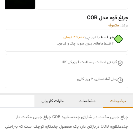
چراغ قوه مدل COB
برند:
متفرقه
هر قسط با ترب‌پی:
۴۹٬۰۰۰
تومان
۴ قسط ماهانه. بدون سود، چک و ضامن.
گارانتی اصالت و سلامت فیزیکی کالا
زمان آماده‌سازی
2
روز کاری
توضیحات
مشخصات
نظرات کاربران
چراغ جیبی مگنت دار شارژی چندمنظوره COB چراغ جیبی مگنت دار
چندمنظوره COB دربازکن دار، یک محصول چندکاره کوچک است که به‌راحتی