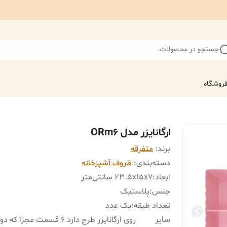
جستجو در محصولات
روشگاه
ارگانایزر مدل ORm6
برند:
متفرقه
دسته‌بندی
:
ظروف آشپزخانه
ابعاد
:
23.5x15x7 سانتی‌متر
جنس
:
پلاستیک
تعداد طبقه
:
یک عدد
سایر
روی ارگانایزر طرح دارد 6 قسمت مجزا