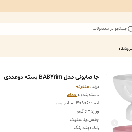
جستجو در محصولات
روشگاه
جا صابونی مدل BABYrim بسته دوعددی
برند:
متفرقه
دسته‌بندی
:
حمام
ابعاد
:
13x8x6 سانتی‌متر
وزن
:
63 گرم
جنس
:
پلاستیک
رنگ
:
چند رنگ