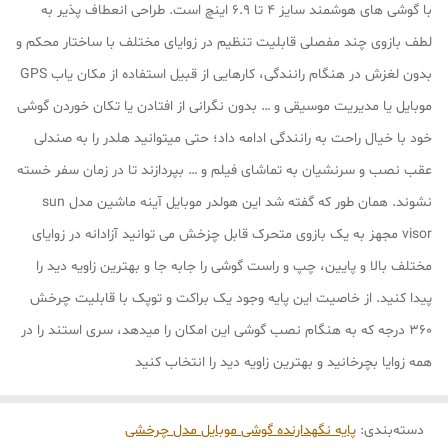
با گوشی های هوشمند سایز 4 تا 6.9 اینچ است. طراحی انعطاف پذیر به
لطف بازوی چند مفصلی قابلیت تنظیم در زوایای مختلف با ساختار محکم و
بدون لغزش در هنگام رانندگی، کارهایی از قبیل استفاده از مکان یاب GPS
موبایل یا مدیریت موسیقی و … بدون نگرانی از افتادن یا تکان خوردن گوشی
خود با خیال راحت به رانندگی ادامه داد؛ حتی میتوانید هلدر را به صندلی
عقب نصب و سرنشیان به تماشای فیلم و … بپردازند تا در زمان سفر خسته
نشوند. همان طور که گفته شد این هولدر موبایل آینه ماشین مدل sun
visor مجهز به یک بازوی متحرک قابل چزخش می توانید آزادانه در زوایای
مختلف بالا و پایین، چپ و راست گوشی را جابه جا و بهترین زاویه دید را
پیدا کنید. از خاصیت این پایه وجود یک براکت و توپک با قابلیت چرخش
360 درجه که به هنگام نصب گوشی این امکان را میدهد، سری استند را در
همه زوایا بچرخانید و بهترین زاویه دید را انتخاب کنید
دسته‌بندی
:
پایه نگهدارنده گوشی موبایل مدل چرخشی