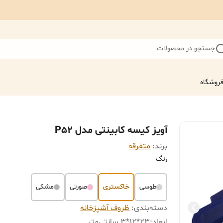
جستجو در محصولات
روشگاه
آویز کیسه کابینتی مدل P52
برند:
متفرقه
رنگ
طوسی
خاکستری
صورتی
مشکی
دسته‌بندی
:
ظروف آشپزخانه
ابعاد
:
23*12*3 سانتی‌متر