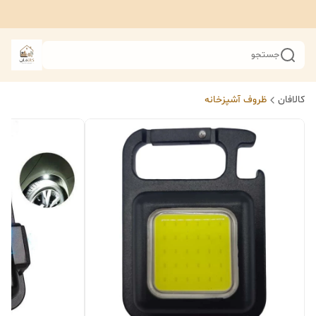
جستجو
کالافان
ظروف آشپزخانه