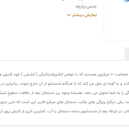
جنس
:
پارچه
کاربرد
:
داخل کابین , بدنه , شیشه , رینگ , پولیش کاری 
نمایش بیشتر
گلگیر
سایر
مناسب برای: بدنه داخل کابین شیشه بدنه
توضیحات
:
ضد خش گردگیری بالا
رنگ
:
چند رنگ
دستمال میکروفایبر ، الیاف منحصر بفرد و بسیار ریزی با ضخامت ۱۰ میکرون هستند که با خواص الکترواستاتی
و به گونه ای عمل می کند که تا هنگام شستشو از آن خارج شوند. بنابراین در د
آلودگی را به شما تحویل می دهد. همیشه وجود پرز دستمال بعد از نظافت سطوح 
د. یکی دیگراز ویژگی های جالب دستمال های میکرو فایبر این است که حتی بدو
ب تر اینکه بعد از شستشوی ساده دستمال با آب، کمترین اثری از کثیفی روی آن 