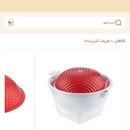
جستجو
کالافان
ظروف آشپزخانه