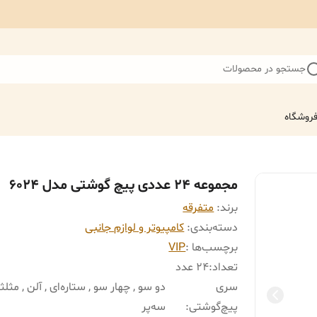
جستجو در محصولات
روشگاه
مجموعه 24 عددی پیچ گوشتی مدل 6024
برند:
متفرقه
دسته‌بندی
:
کامپیوتر و لوازم جانبی
برچسب‌ها :
VIP
تعداد
:
24 عدد
سری
دو سو , چهار سو , ستاره‌ای , آلن , مثلث
پیچ‌گوشتی
:
سه‌پر