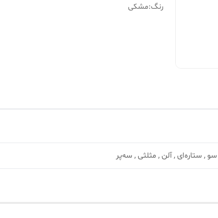
رنگ
:
مشکی
و , ستاره‌ای , آلن , مثلثی , سه‌پر