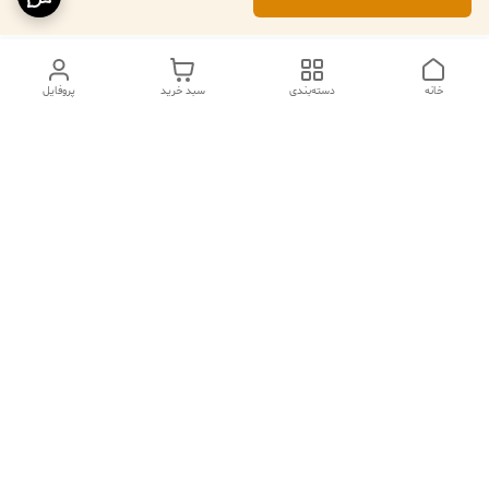
خانه
دسته‌بندی
سبد خرید
پروفایل
دسترسی سریع
تماس با ما
فروشگاه
درباره ما
قوانین مرجوعی
سیاست حریم خصوصی
قوانین و مقررات
شکایات