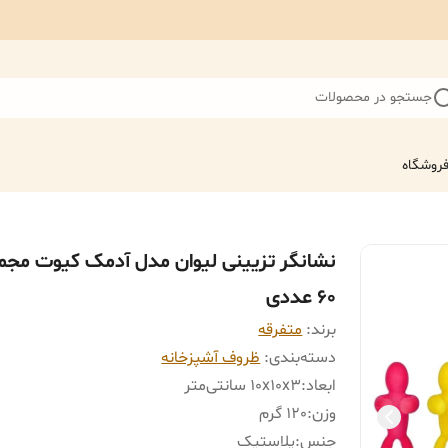
جستجو در محصولات
روشگاه
نشانگر تزیینی لیوان مدل آدمک کیوت مجم
60 عددی
برند:
متفرقه
دسته‌بندی
:
ظروف آشپزخانه
ابعاد
:
10x10x3 سانتی‌متر
وزن
:
120 گرم
جنس
:
پلاستیک