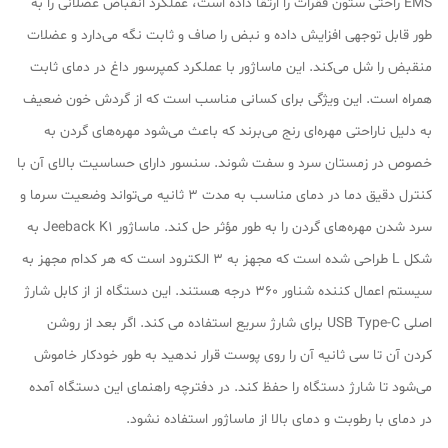
EMS راحتی ستون فقرات را ارتقا داده است، عملکرد انقباض عضلانی را به
طور قابل توجهی افزایش داده و نبض را صاف و ثابت نگه می‌دارد و عضلات
منقبض را شل می‌کند. این ماساژور با عملکرد کمپرسور داغ در دمای ثابت
همراه است. این ویژگی برای کسانی مناسب است که از گردش خون ضعیف
به دلیل ناراحتی مهره‌ای رنج می‌برند که باعث می‌شود مهره‌های گردن به
خصوص در زمستان سرد و سفت شوند. سنسور دارای حساسیت بالای آن با
کنترل دقیق دما در دمای مناسب به مدت 3 ثانیه می‌تواند وضعیت سرما و
سرد شدن مهره‌های گردن را به طور مؤثر حل کند. ماساژور Jeeback K1 به
شکل L طراحی شده است که مجهز به 3 الکترود است که هر کدام مجهز به
سیستم اعمال کننده شناور 360 درجه هستند. این دستگاه از از کابل شارژ
اصلی USB Type-C برای شارژ سریع استفاده می کند. اگر بعد از روشن
کردن آن تا سی ثانیه آن را روی پوست قرار ندهید به طور خودکار خاموش
می‌شود تا شارژ دستگاه را حفظ کند. در دفترچه راهنمای این دستگاه آمده
در دمای با رطوبت و دمای بالا از ماساژور استفاده نشود.