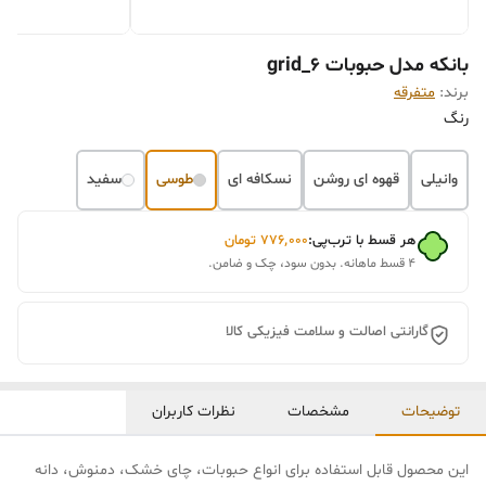
بانکه مدل حبوبات grid_6
برند:
متفرقه
رنگ
وانیلی
قهوه ای روشن
نسکافه ای
طوسی
سفید
هر قسط با ترب‌پی:
۷۷۶٬۰۰۰
تومان
۴ قسط ماهانه. بدون سود، چک و ضامن.
گارانتی اصالت و سلامت فیزیکی کالا
توضیحات
مشخصات
نظرات کاربران
این محصول قابل استفاده برای انواع حبوبات، چای خشک، دمنوش، دانه