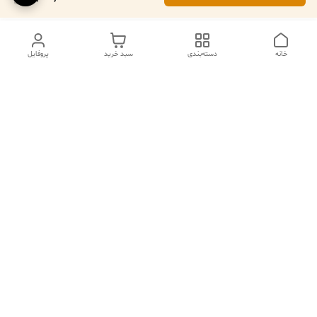
خانه
دسته‌بندی
سبد خرید
پروفایل
دسترسی سریع
تماس با ما
فروشگاه
درباره ما
قوانین مرجوعی
سیاست حریم خصوصی
قوانین و مقررات
شکایات