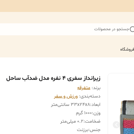
جستجو در محصولات
روشگاه
زیرانداز سفری 4 نفره مدل ضدآب ساحل
برند:
متفرقه
دسته‌بندی
:
ورزش و سفر
ابعاد
:
33x24x8 سانتی‌متر
وزن
:
1000 گرم
ضخامت
:
0.2 میلی‌متر
جنس
:
برزنت