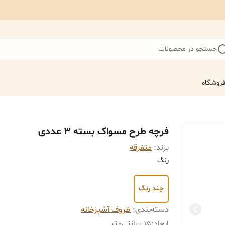
جستجو در محصولات
روشگاه
فرچه طرح مسواک بسته 3 عددی
برند:
متفرقه
رنگ
چند رنگ
دسته‌بندی
:
ظروف آشپزخانه
ابعاد
:
15 سانتی‌متر