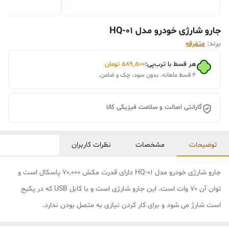
جارو شارژی خودرو مدل HQ-01
برند:
متفرقه
هر قسط با ترب‌پی:
۵۸۹٬۵۰۰
تومان
۴ قسط ماهانه. بدون سود، چک و ضامن.
گارانتی اصالت و سلامت فیزیکی کالا
توضیحات
مشخصات
نظرات کاربران
جارو شارژی خودرو مدل HQ-01 دارای قدرت مکش 70,000 پاسکال است و
توان آن 70 وات است. این جارو شارژی است و با کابل USB که در پکیج
است شارژ می شود و برای کار کردن نیازی به متصل بودن ندارد.