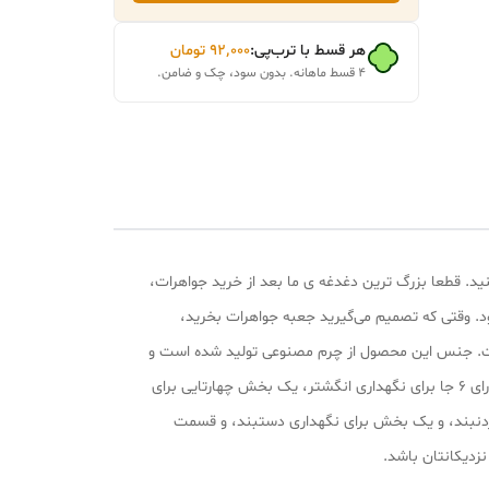
هر قسط با ترب‌پی:
۹۲٬۰۰۰
تومان
۴ قسط ماهانه. بدون سود، چک و ضامن.
نید. قطعا بزرگ ترین دغدغه ی ما بعد از خرید جواهرات،
. وقتی که تصمیم می‌گیرید جعبه جواهرات بخرید،
ر است. جنس این محصول از چرم مصنوعی تولید شده است و
سایز کوچک 10x10x5 سانتی متر و وزن بسیار پایین 115 گرمی آن حمل و نقل جواهرات را بسیار آسان می‌سازد. جعبه جواهرات مدل چرمی دارای 6 جا برای نگهداری انگشتر، یک بخش چهارتایی برای
ل جداسازی برای گذاشتن ساعت و …) است. همچنین این محصول در قسمت درب دارای 3 جای آویز گردنبند، و یک بخش برای نگهداری دستبند، و قسمت
زدیکانتان باشد.