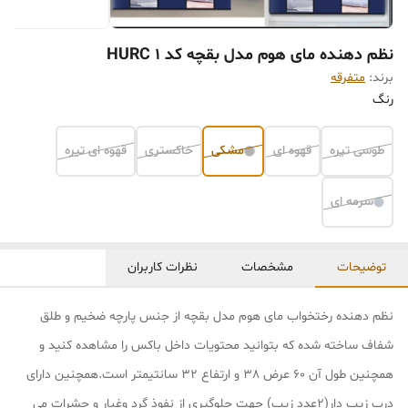
نظم دهنده مای هوم مدل بقچه کد HURC 1
برند:
متفرقه
رنگ
طوسی تیره
قهوه ای
مشکی
خاکستری
قهوه ای تیره
سرمه ای
توضیحات
مشخصات
نظرات کاربران
نظم دهنده رختخواب مای هوم مدل بقچه از جنس پارچه ضخیم و طلق
شفاف ساخته شده که بتوانید محتویات داخل باکس را مشاهده کنید و
همچنین طول آن 60 عرض 38 و ارتفاع 32 سانتیمتر است.همچنین دارای
درب زیپ دار(2عدد زیپ) جهت جلوگیری از نفوذ گرد وغبار و حشرات می