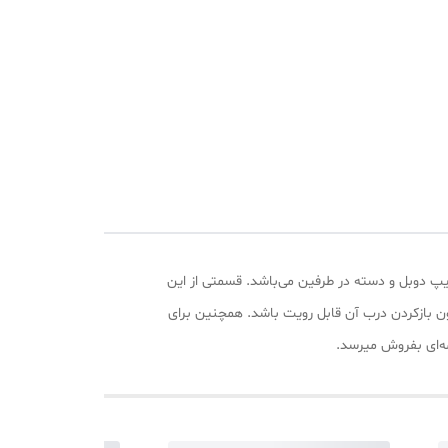
د بسته 3 عددی ساخته شده از مواد بسیار با کیفیت به ابعاد طول 48 عرض 28 ارتفاع 50 دارای سر زیپ دوبل و دسته در طرفین می‌باشد. قسمتی از این
بازکردن درب آن قابل رویت باشد. همچنین برای
ه‌ای بفروش میرسد.