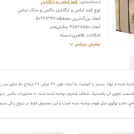
دسته‌بندی
:
کمد لباس و ارگانایزر
نوع کمد لباس و ارگانایزر
:
باکس و ساک لباس
ابعاد بزرگ‌ترین محفظه
:
46*28*50
ابعاد
:
48x28x50 سانتی‌متر
امکانات ظاهری
:
دسته
جنس
:
پارچه
نمایش بیشتر
نحوه بسته شدن
:
زیپی
باکس نظم دهنده مای هوم مدل بارک
ر قسمت جلوی آن پلاستیک شفاف ضخیم دوخته شده است تا محتویات باکس بدون 
ه‌ای نام و لوگوی مای هوم دوخته شده است و این محصول فقط در تنوع رنگی سرم