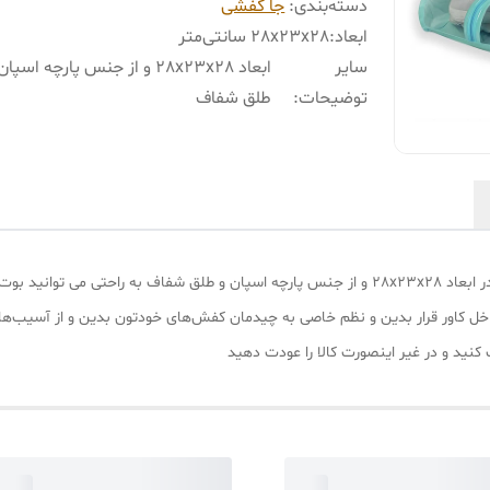
دسته‌بندی
:
جا کفشی
ابعاد
:
28x23x28 سانتی‌متر
سایر
ابعاد 28x23x28 و از جنس پارچه اسپا
توضیحات
:
طلق شفاف
با نظم دهنده کفش و بوت مای هوم مدل Boot HURC در ابعاد 28x23x28 و از جنس پارچه اسپان و طلق
 داخل کاور قرار بدین و نظم خاصی به چیدمان کفش‌های خودتون بدین و از آسیب‌
کنید و در غیر اینصورت کالا را عودت دهید