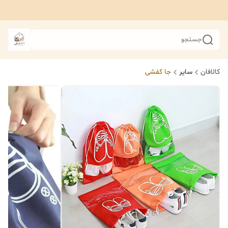
جستجو
کالافان
سایر
جا کفشی