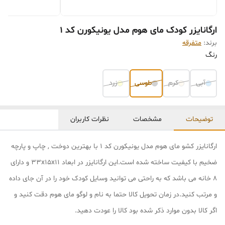
ارگانایزر کودک مای هوم مدل یونیکورن کد 1
برند:
متفرقه
رنگ
آبی
کرم
طوسی
زرد
توضیحات
مشخصات
نظرات کاربران
ارگانایزر کشو مای هوم مدل یونیکورن کد 1 با بهترین دوخت , چاپ و پارچه
ضخیم با کیفیت ساخته شده است.این ارگانایزر در ابعاد 33x15x11 و دارای
8 خانه می باشد که به راحتی می توانید وسایل کودک خود را در آن جای داده
و مرتب کنید.در زمان تحویل کالا حتما به نام و لوگو مای هوم دقت کنید و
اگر کالا بدون موارد ذکر شده بود کالا را عودت دهید.