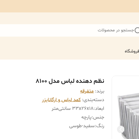
جستجو در محصولات
روشگاه
نظم دهنده لباس مدل 8100
برند:
متفرقه
دسته‌بندی
:
کمد لباس و ارگانایزر
ابعاد
:
33x26x18 سانتی‌متر
جنس
:
پارچه
رنگ
:
سفید-طوسی