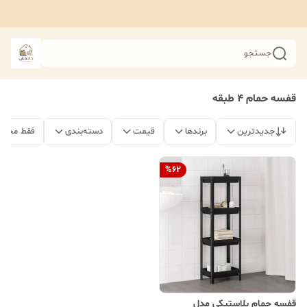
جستجو
قفسه حمام ۴ طبقه
جدیدترین
برندها
قیمت
دسته‌بندی
فقط محصو
%
62
قفسه حمام پلاستیکی مدل