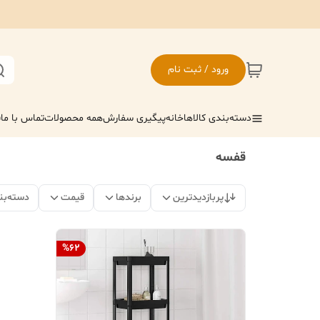
ورود / ثبت نام
دسته‌بندی کالاها
خانه
پیگیری سفارش
همه محصولات
تماس با ما
ف
قفسه
پربازدیدترین
برندها
قیمت
دسته‌بن
%
62