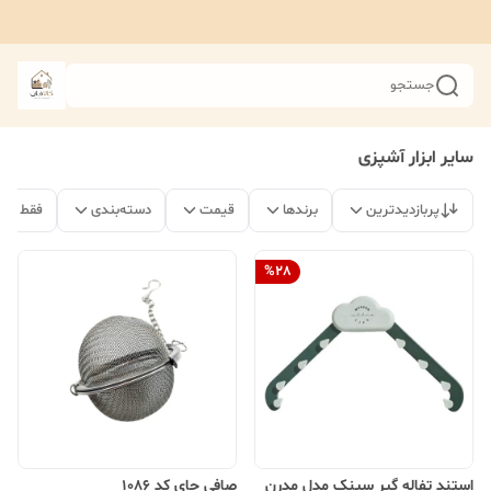
جستجو
سایر ابزار آشپزی
پربازدیدترین
برندها
قیمت
دسته‌بندی
فقط مح
%
28
استند تفاله گیر سینک مدل مدرن
صافی چای کد 1086