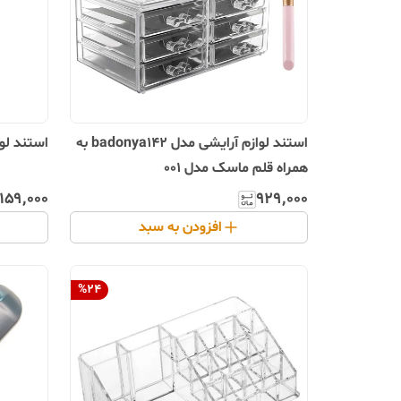
استند لوازم آرایشی مدل badonya142 به
استند لوا
همراه قلم ماسک مدل 001
۱۵۹٬۰۰۰
۹۲۹٬۰۰۰
افزودن به سبد
%
24