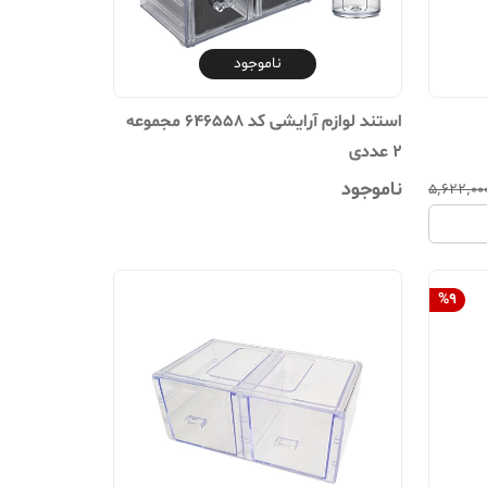
ناموجود
استند لوازم آرایشی کد 646558 مجموعه
2 عددی
ناموجود
۵٬۶۲۲٬۰۰
%
9