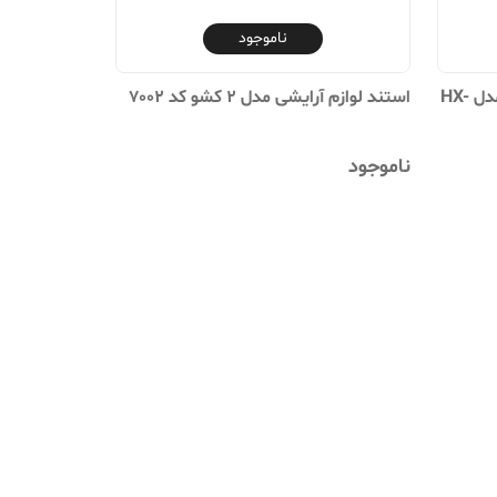
ناموجود
ماشین اصلاح موی صورت شارژی مدل HX-
استند لوازم آرایشی مدل 2 کشو کد 7002
ناموجود