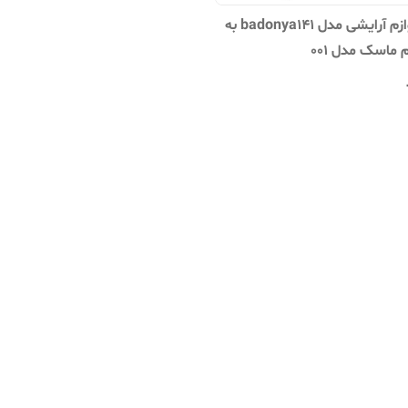
استند لوازم آرایشی مدل badonya141 به
 ماسک مدل 001