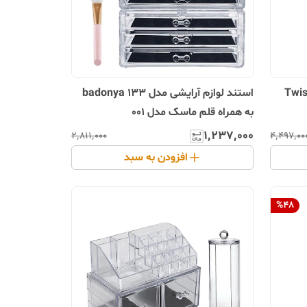
 بافت مو یونیورسال مدل Twist
استند لوازم آرایشی مدل badonya 133
به همراه قلم ماسک مدل 001
۱٬۲۳۷٬۰۰۰
۲٬۸۱۱٬۰۰۰
۴٬۴۹۷٬۰۰
افزودن به سبد
%
48