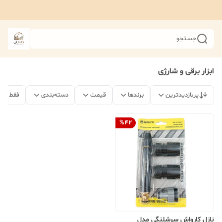
جستجو
ابزار برقی و شارژی
پربازدیدترین
برندها
قیمت
دسته‌بندی
فقط مح
%
42
نازل کارواش سرشلنگی مدل