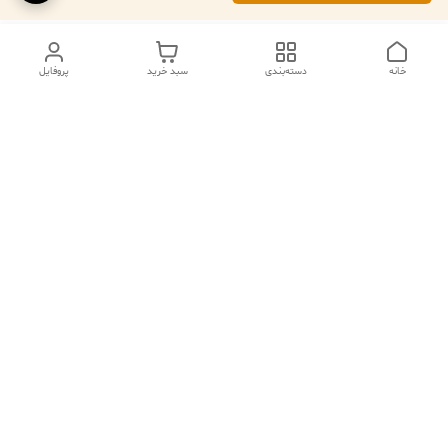
خانه
دسته‌بندی
سبد خرید
پروفایل
دسترسی سریع
تماس با ما
فروشگاه
درباره ما
قوانین مرجوعی
سیاست حریم خصوصی
قوانین و مقررات
شکایات