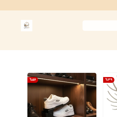
%
56
%
39