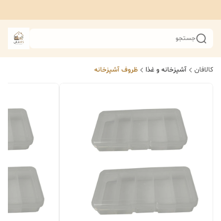
جستجو
کالافان
آشپزخانه و غذا
ظروف آشپزخانه