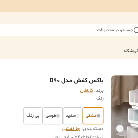
جستجو در محصولات
روشگاه
باکس کفش مدل D90
برند:
کالافان
رنگ
مشکی
سفید
طوسی
بی رنگ
دسته‌بندی
:
جا کفشی
ابعاد
:
34x21x11 سانتی‌متر