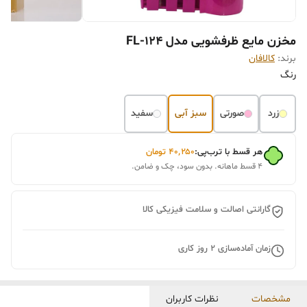
مخزن مایع ظرفشویی مدل FL-124
برند:
کالافان
رنگ
زرد
صورتی
سبز آبی
سفید
هر قسط با ترب‌پی:
۴۰٬۲۵۰
تومان
۴ قسط ماهانه. بدون سود، چک و ضامن.
گارانتی اصالت و سلامت فیزیکی کالا
زمان آماده‌سازی
2
روز کاری
مشخصات
نظرات کاربران