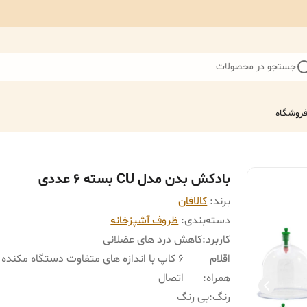
جستجو در محصولات
روشگاه
بادکش بدن مدل CU بسته 6 عددی
برند:
کالافان
دسته‌بندی
:
ظروف آشپزخانه
کاربرد
:
کاهش درد های عضلانی
اقلام
6 کاپ با اندازه های متفاوت دستگاه مکنده 
همراه
:
اتصال
رنگ
:
بی رنگ