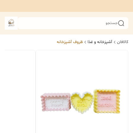
جستجو
کالافان
آشپزخانه و غذا
ظروف آشپزخانه