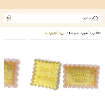
جستجو
کالافان
آشپزخانه و غذا
ظروف آشپزخانه