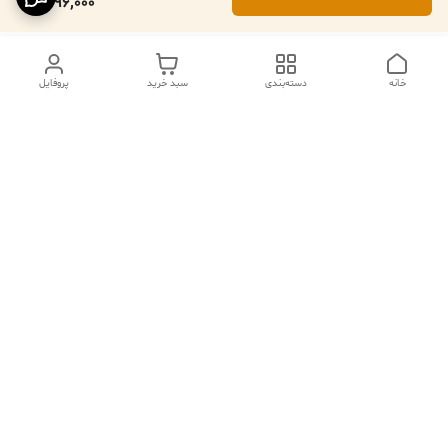
196,000
خانه
دسته‌بندی
سبد خرید
پروفایل
دسترسی سریع
تماس با ما
فروشگاه
درباره ما
قوانین مرجوعی
سیاست حریم خصوصی
قوانین و مقررات
شکایات