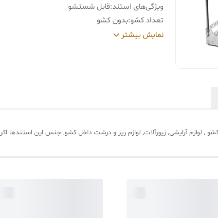
ویژگی‌های استند
:
قابل شستشو
تعداد کشو
:
بدون کشو
جنس
:
PVC (پلی وینیل کلراید) , پلاستیک
نمایش بیشتر
ابعاد
:
340x180x470 میلی‌متر
تعداد محفظه
:
3 عدد
رنگ
:
بی رنگ شفاف
شو , لوازم آرایشی, زیورآلات, لوازم ریز و درشت داخل کشو, جنس این استندها 