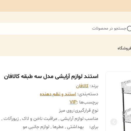
جستجو در محصولات
روشگاه
استند لوازم آرایشی مدل سه طبقه کالافان
برند:
کالافان
دسته‌بندی
:
استند و نظم دهنده
برچسب‌ها :
VIP
نوع قرارگیری
:
روی میز
مناسب
لوازم آرایشی , مراقبت ناخن و لاک , زیورآلات , ل
برای
:
بهداشتی , عطرها , لوازم جانبی مو