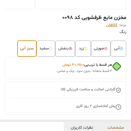
مخزن مایع ظرفشویی کد 0098
برند:
کالافان
رنگ
آبی
صورتی
زرد
بنفش
سفید
سبز آبی
هر قسط با ترب‌پی:
۴۰٬۲۵۰
تومان
۴ قسط ماهانه. بدون سود، چک و ضامن.
گارانتی اصالت و سلامت فیزیکی کالا
زمان آماده‌سازی
2
روز کاری
مشخصات
نظرات کاربران