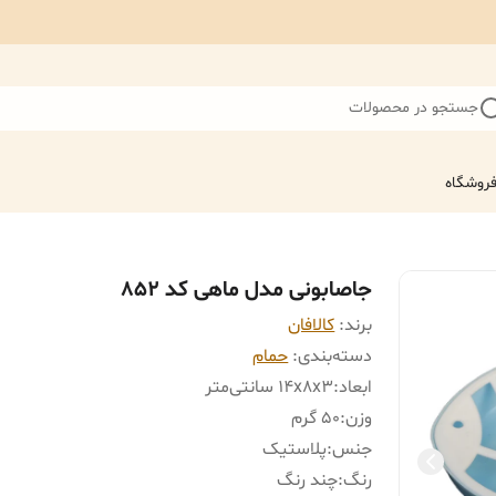
جستجو در محصولات
روشگاه
جاصابونی مدل ماهی کد 852
برند:
کالافان
دسته‌بندی
:
حمام
ابعاد
:
14x8x3 سانتی‌متر
وزن
:
50 گرم
جنس
:
پلاستیک
رنگ
:
چند رنگ