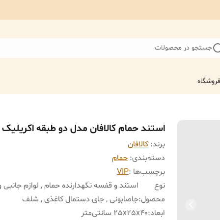
جستجو در محصولات
روشگاه
استند حمام کالافان مدل دو طبقه اکریلیک
برند:
کالافان
دسته‌بندی
:
حمام
برچسب‌ها :
VIP
نوع
استند و قفسه نگهدارنده حمام , لوازم جانبی وا
محصول
:
جاصابونی , جای دستمال کاغذی , شلف
ابعاد
:
25x25x40 سانتی‌متر