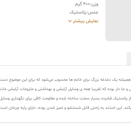
وزن
:
400 گرم
جنس
:
پلاستیک
رنگ
:
بی رنگ شفاف
نمایش بیشتر
 همیشه یک دغدغه بزرگ برای خانم ها محسوب می‌شود که برای این موضوع دست به
 و جا دار بوده که تقریبا همه ی وسایل آرایشی و بهداشتی و ملزومات آرایشی مانند
 از پلاستیک فشرده بسیار سخت ساخته شده و مقاومت کافی برای نگهداری وسایل س
ند. این استند به راحتی قابل شستشو و تمیز شدن بوده، دارای پایه چرخان است 