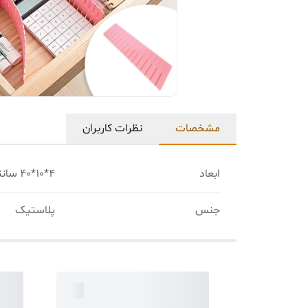
مشخصات
نظرات کاربران
ابعاد
4*10*40 سانتی‌متر
جنس
پلاستیک