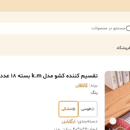
جستجو در محصولات
روشگاه
تقسیم کننده کشو مدل k.m بسته 18 عددی
برند:
کالافان
رنگ
طوسی
مشکی
دسته‌بندی
:
ارگانایزر
ابعاد
:
4*10*40 سانتی‌متر