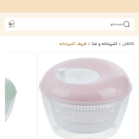
جستجو
کالافان
آشپزخانه و غذا
ظروف آشپزخانه