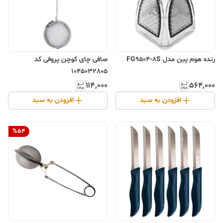
رنده هوم پین مدل FG9504-8S
صافی چای کوچن پروفی کد
1045032805
۱۱۴٬۰۰۰
۵۶۴٬۰۰۰
افزودن به سبد
افزودن به سبد
%
54