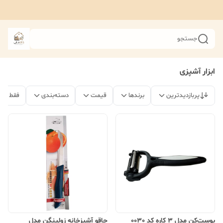
جستجو
ابزار آشپزی
پربازدیدترین
برندها
قیمت
دسته‌بندی
فقط مح
پوست‌کن مدل 3 کاره کد 0030
چاقو آشپزخانه زولینگن مدل